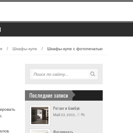
Ы
ая
/
Шкафы-купе
/
Шкафы-купе с фотопечатью
Последние записи
Ротанг и бамбук
рировать
,
0
Май 23, 2015
,
алов.
Фотопечать