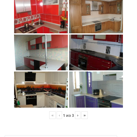
«
‹
›
»
1
из
3